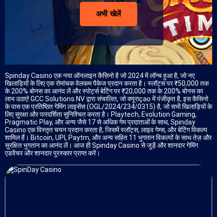
अभी खेलें
Spinday Casino एक नया ऑनलाइन कैसिनो है जो 2024 में लॉन्च हुआ है, जो नए
खिलाड़ियों के लिए एक रोमांचक वेलकम पैकेज प्रदान करता है। स्लॉट्स पर ₹50,000 तक
के 200% बोनस का आनंद लें और स्पोर्ट्स बेटिंग पर ₹20,000 तक के 200% बोनस का
लाभ उठाएं! GCC Solutions NV द्वारा संचालित, जो क्यूराçao में पंजीकृत है, इस कैसिनो
के पास एक प्रतिष्ठित गेमिंग लाइसेंस (OGL/2024/234/0315) है, जो सभी खिलाड़ियों के
लिए सुरक्षा और पारदर्शिता सुनिश्चित करता है। Playtech, Evolution Gaming,
Pragmatic Play, और अन्य जैसे 17 से अधिक गेम प्रदाताओं के साथ, Spinday
Casino एक विस्तृत चयन प्रदान करता है, जिसमें स्लॉट्स, लाइव गेम्स, और बेटिंग विकल्प
शामिल हैं। Bitcoin, UPI, Paytm, और अन्य सहित 11 भुगतान विकल्पों के साथ तेज़ और
सुरक्षित भुगतान का आनंद लें। आज ही Spinday Casino से जुड़ें और शानदार गेमिंग
एडवेंचर और शानदार पुरस्कार प्राप्त करें।