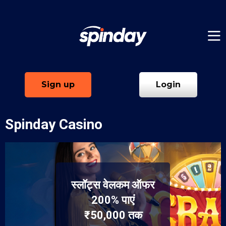
Sign up
Login
Spinday Casino
स्लॉट्स वेलकम ऑफर
200% पाएं
₹50,000 तक